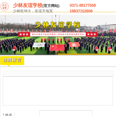
少林友谊学校
0371-88177558
(
官方网站)
少林乾坤大，友谊天地宽
19837152609
在线留言
*
姓名
：